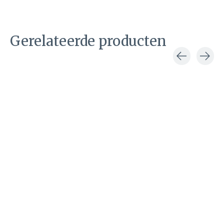
Gerelateerde producten
Carousel items
Double D Ranch by
Old Gringo
Midnight
Cowboy
cowboylaars
€1.095,00