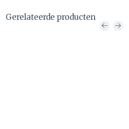
Gerelateerde producten
Carousel items
Corral
Corral
Corral
Bobby black
Helen bruine
Joyce
brown
cowboylaars
enkellaars
enkellaars
€239,00
€199,00
€199,00