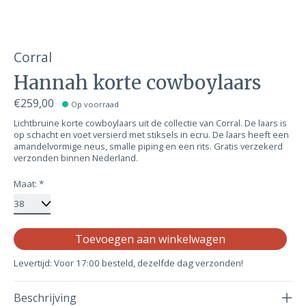
Corral
Hannah korte cowboylaars
€259,00
Op voorraad
Lichtbruine korte cowboylaars uit de collectie van Corral. De laars is
op schacht en voet versierd met stiksels in ecru. De laars heeft een
amandelvormige neus, smalle piping en een rits. Gratis verzekerd
verzonden binnen Nederland.
Maat:
*
Aa
Toevoegen aan winkelwagen
Levertijd: Voor 17:00 besteld, dezelfde dag verzonden!
Beschrijving