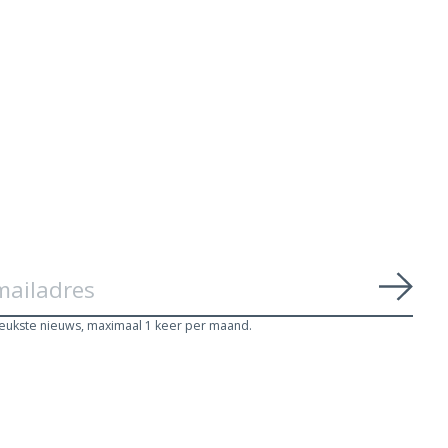
€769,00
owboylaars
Abon
leukste nieuws, maximaal 1 keer per maand.