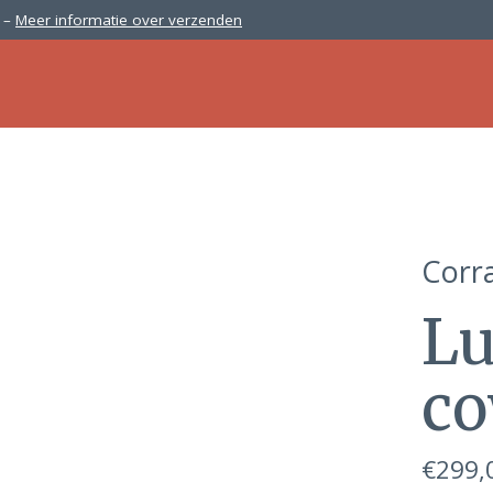
0 –
Meer informatie over verzenden
Corra
Lu
co
€299,