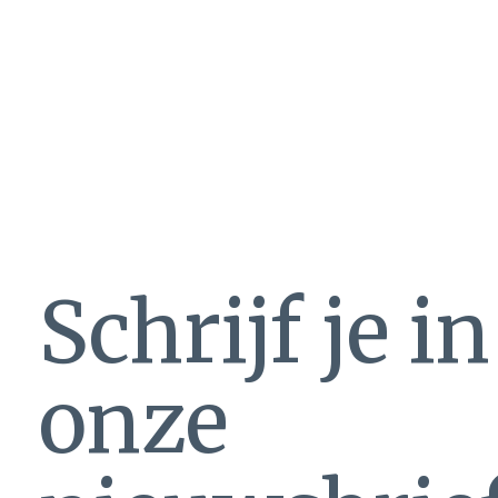
Corral
€349,00
Cor
John cowboylaars
Za
Schrijf je i
onze