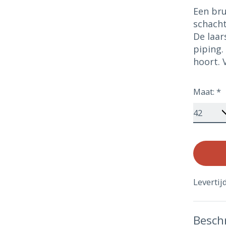
Een bru
schacht
De laar
piping.
hoort. 
Maat:
*
Levertij
Beschr