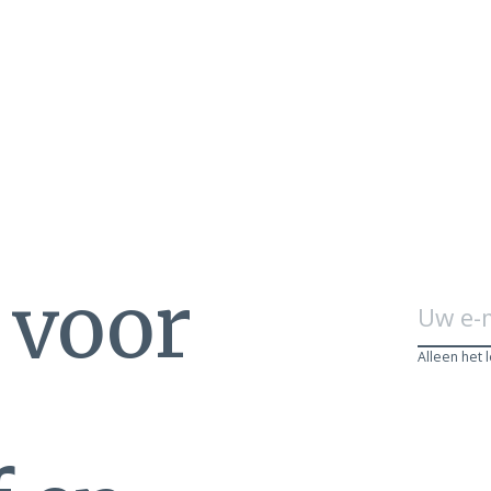
ral
€489,00
Lucchese
ck brown cowboylaars
Brazos c
n voor
Alleen het 