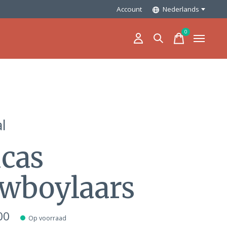
Account
Nederlands
0
items
l
cas
wboylaars
00
Op voorraad