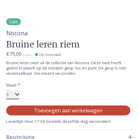
Sale
Nocona
Bruine leren riem
€79,00
Op voorraad
€95,00
Bruine leren riem uit de collectie van Nocona. Deze riem heeft
geëtst krulwerk op de metalen gesp, lus en punt. De gesp is niet
verwisselbaar. Verzekerd verzonden.
Maat:
*
Aa
Toevoegen aan winkelwagen
Levertijd: Voor 17:00 besteld, dezelfde dag verzonden!
Beschrijving