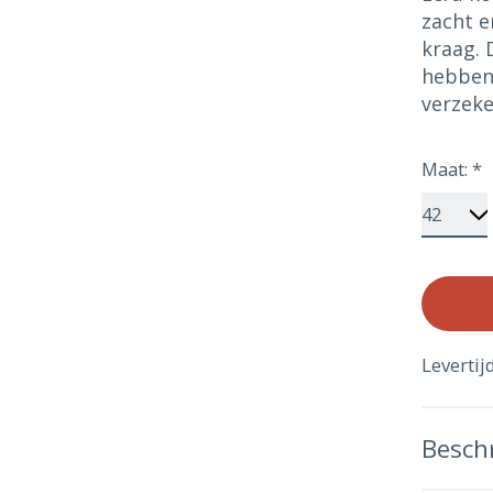
zacht e
kraag. 
hebben 
verzeke
Maat:
*
Levertij
Beschr