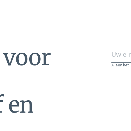
n voor
Alleen het 
f en