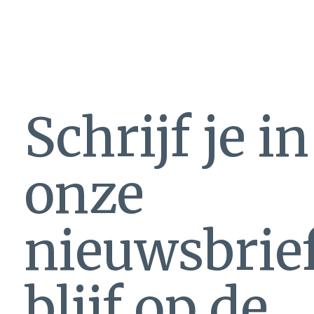
Schrijf je i
onze
nieuwsbrie
blijf op de