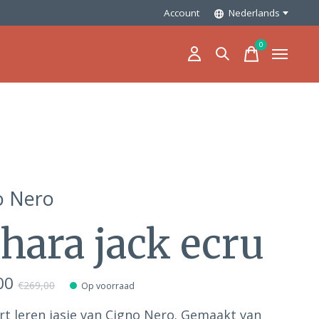
Account
Nederlands
0
items
o Nero
hara jack ecru
00
€269,00
Op voorraad
rt leren jasje van Cigno Nero. Gemaakt van