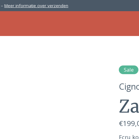
0 –
Meer informatie over verzenden
Sale
Cign
Za
€199,
Ecru ko