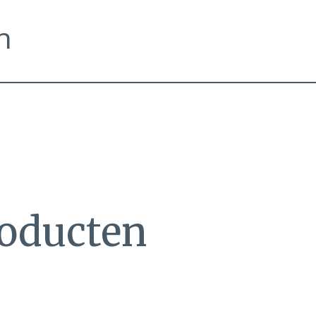
n
roducten