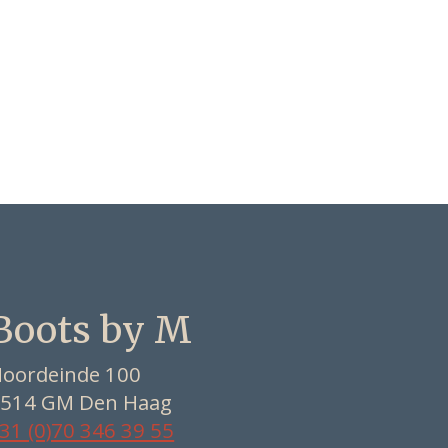
Boots by M
oordeinde 100
514 GM Den Haag
31 (0)70 346 39 55