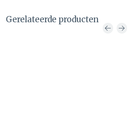
Gerelateerde producten
Carousel items
Double D Ranch by
Old Gringo
Midnight
Cowboy
cowboylaars
€1.095,00