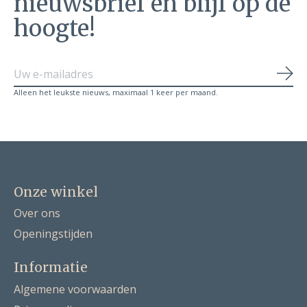
nieuwsbrief en blijf op de
hoogte!
Abo
Alleen het leukste nieuws, maximaal 1 keer per maand.
Onze winkel
Over ons
Openingstijden
Informatie
Algemene voorwaarden