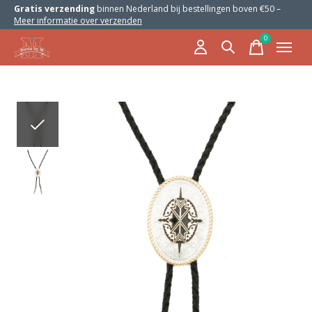
Gratis verzending
binnen Nederland bij bestellingen boven €50 –
Meer informatie over verzenden
0
items
Slideshow Items