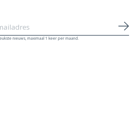
Abon
leukste nieuws, maximaal 1 keer per maand.