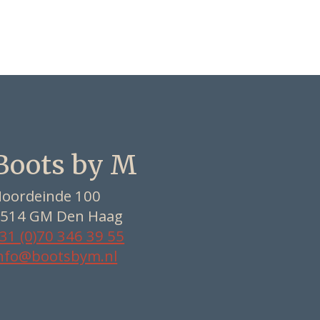
Boots by M
oordeinde 100
514 GM Den Haag
31 (0)70 346 39 55
nfo@bootsbym.nl