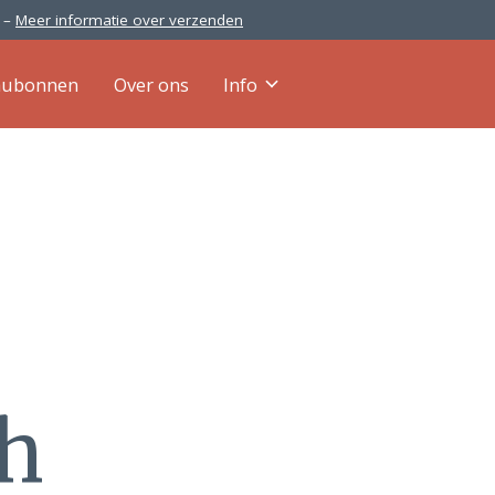
0 –
Meer informatie over verzenden
aubonnen
Over ons
Info
h