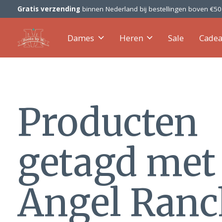
Gratis verzending
binnen Nederland bij bestellingen boven €5
Dames
Heren
Sale
Cade
Producten
getagd met
Angel Ranc