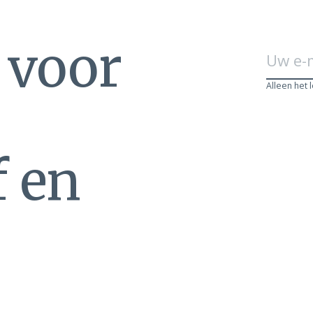
n voor
Alleen het 
f en