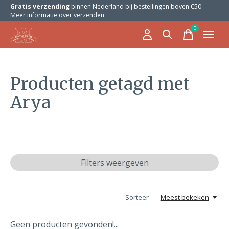
Gratis verzending
binnen Nederland bij bestellingen boven €50 –
Meer informatie over verzenden
0
items
Producten getagd met
Arya
Filters weergeven
Sorteer —
Meest bekeken
Geen producten gevonden!...