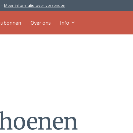
0 –
Meer informatie over verzenden
aubonnen
Over ons
Info
choenen