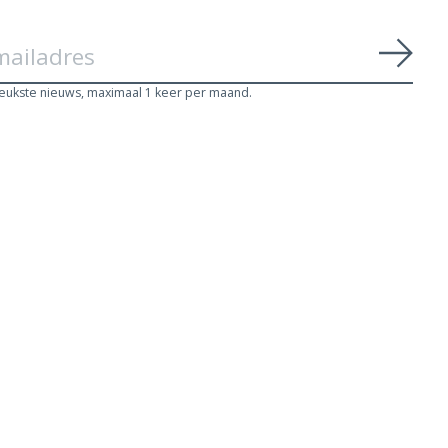
Abon
leukste nieuws, maximaal 1 keer per maand.