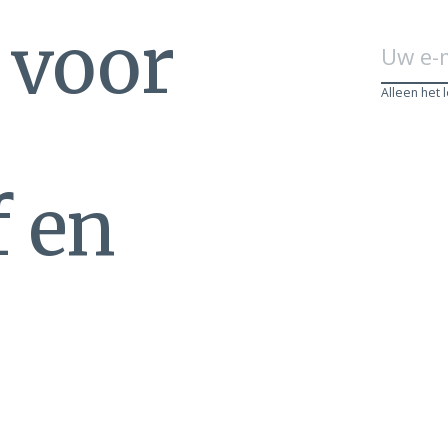
n voor
Alleen het 
f en