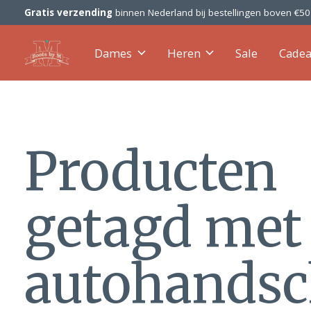
Gratis verzending
binnen Nederland bij bestellingen boven €5
Dames
Heren
Sale
Cade
Producten
getagd met
autohands