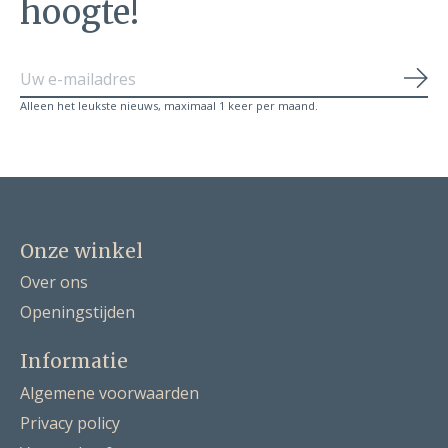
hoogte!
Abo
Alleen het leukste nieuws, maximaal 1 keer per maand.
Onze winkel
Over ons
Openingstijden
Informatie
Algemene voorwaarden
Privacy policy