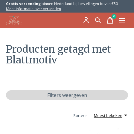
Gratis verzending
binnen Nederland bij bestellingen boven €50 –
Meer informatie over verzenden
0
items
Producten getagd met
Blattmotiv
Filters weergeven
Sorteer —
Meest bekeken