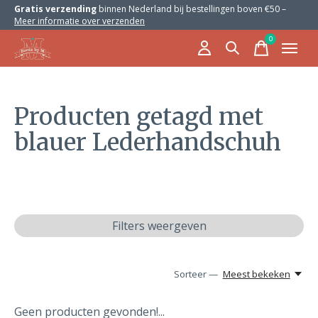
Gratis verzending
binnen Nederland bij bestellingen boven €50 –
Meer informatie over verzenden
0
items
Producten getagd met
blauer Lederhandschuh
Filters weergeven
Sorteer —
Meest bekeken
Geen producten gevonden!...