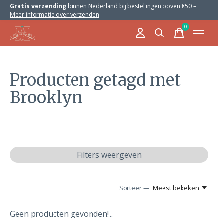
Gratis verzending
binnen Nederland bij bestellingen boven €50 –
Meer informatie over verzenden
0
items
Producten getagd met
Brooklyn
Filters weergeven
Sorteer —
Meest bekeken
Geen producten gevonden!...