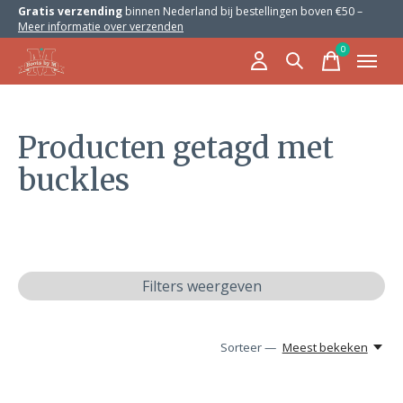
Gratis verzending
binnen Nederland bij bestellingen boven €50 –
Meer informatie over verzenden
0
items
Producten getagd met
buckles
Filters weergeven
Sorteer —
Meest bekeken