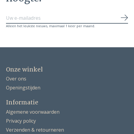
Abo
Alleen het leukste nieuws, maximaal 1 keer per maand.
Onze winkel
Over ons
Openingstijden
Informatie
Algemene voorwaarden
Privacy policy
Verzenden & retourneren