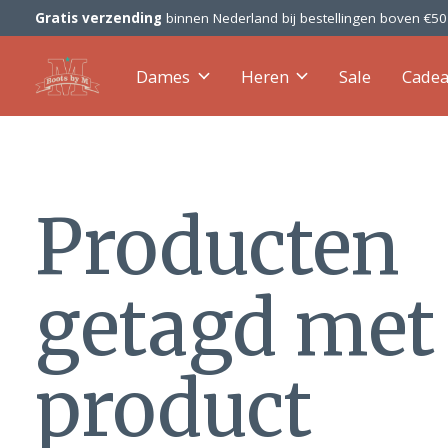
Gratis verzending
binnen Nederland bij bestellingen boven €5
Dames
Heren
Sale
Cade
Producten
getagd met
product