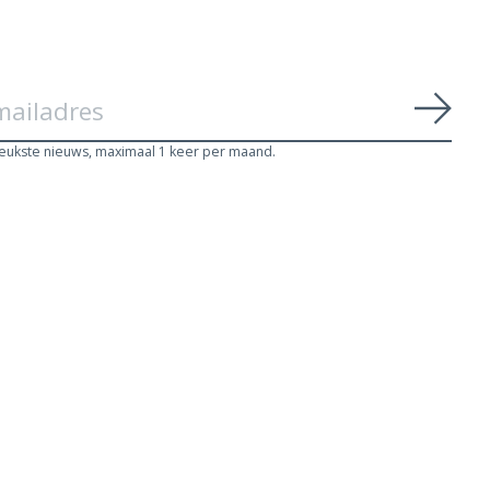
Abon
leukste nieuws, maximaal 1 keer per maand.