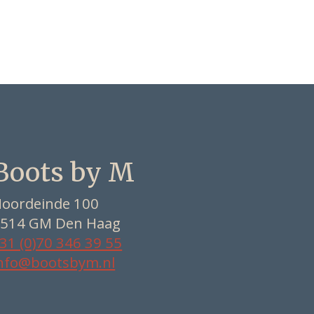
Boots by M
oordeinde 100
514 GM Den Haag
31 (0)70 346 39 55
nfo@bootsbym.nl