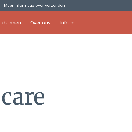
0 –
Meer informatie over verzenden
aubonnen
Over ons
Info
 care