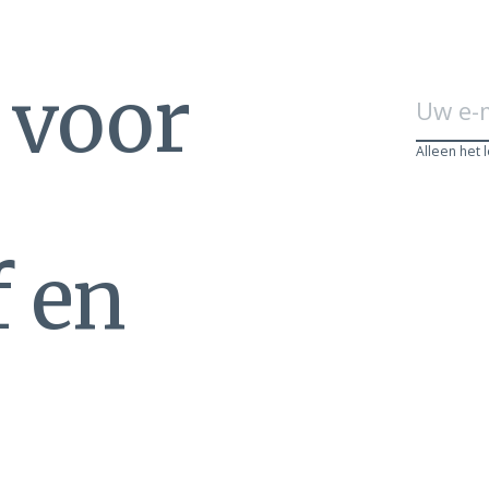
n voor
Alleen het 
f en