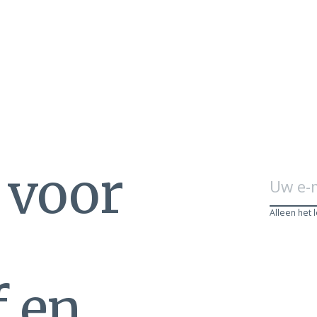
n voor
Alleen het 
f en