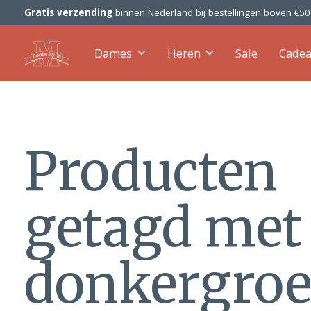
Gratis verzending
binnen Nederland bij bestellingen boven €5
Dames
Heren
Sale
Cade
Producten
getagd met
donkergro