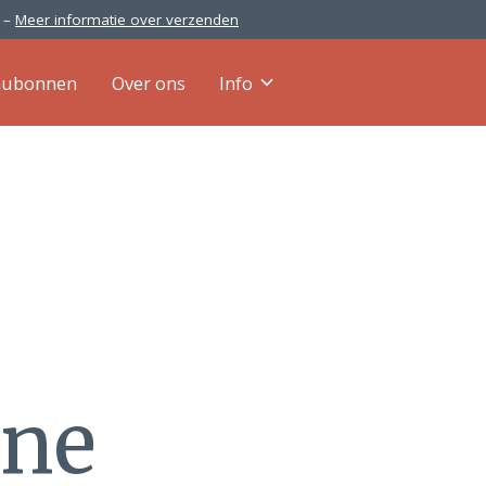
0 –
Meer informatie over verzenden
aubonnen
Over ons
Info
ene