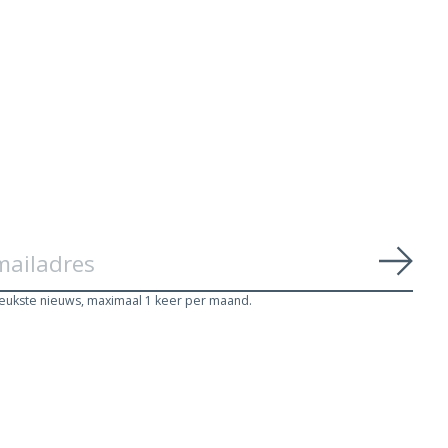
Abon
leukste nieuws, maximaal 1 keer per maand.