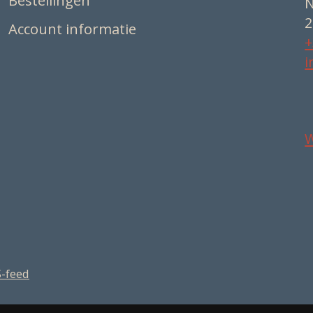
Bestellingen
N
2
Account informatie
+
i
-feed