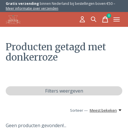
Gratis verzending
binnen Nederland bij bestellingen boven €50 –
Meer informatie over verzenden
0
items
Producten getagd met
donkerroze
Filters weergeven
Sorteer —
Meest bekeken
Geen producten gevonden!...