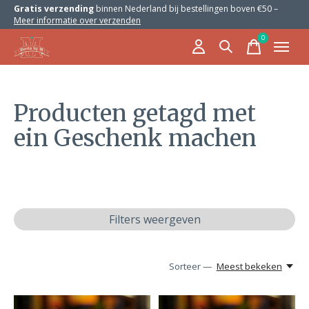
Gratis verzending
binnen Nederland bij bestellingen boven €50 –
Meer informatie over verzenden
0
items
Producten getagd met
ein Geschenk machen
Filters weergeven
Sorteer —
Meest bekeken