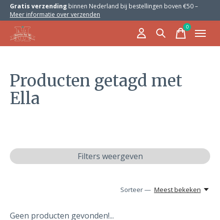
Gratis verzending
binnen Nederland bij bestellingen boven €50 –
Meer informatie over verzenden
0
items
Producten getagd met
Ella
Filters weergeven
Sorteer —
Meest bekeken
Geen producten gevonden!...