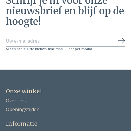
Schrijf je in voor onze
nieuwsbrief en blijf op de
hoogte!
Abo
Alleen het leukste nieuws, maximaal 1 keer per maand.
Onze winkel
Over ons
Openingstijden
Informatie