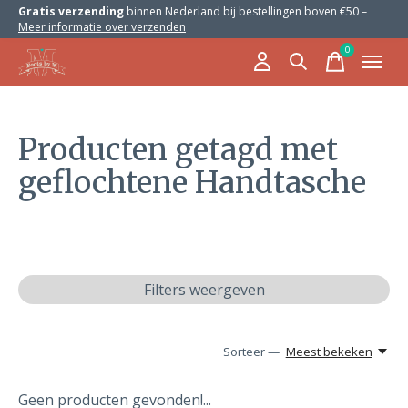
Gratis verzending
binnen Nederland bij bestellingen boven €50 –
Meer informatie over verzenden
0
items
Producten getagd met
geflochtene Handtasche
Filters weergeven
Sorteer —
Meest bekeken
Geen producten gevonden!...