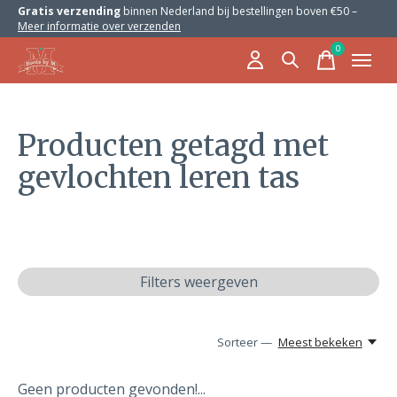
Gratis verzending
binnen Nederland bij bestellingen boven €50 –
Meer informatie over verzenden
0
items
Producten getagd met
gevlochten leren tas
Filters weergeven
Sorteer —
Meest bekeken
Geen producten gevonden!...