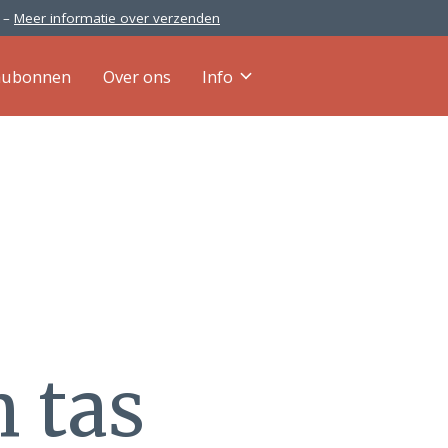
0 –
Meer informatie over verzenden
aubonnen
Over ons
Info
n tas