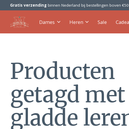
Gratis verzending
binnen Nederland bij bestellingen boven €5
Dames
Heren
Sale
Cade
Producten
getagd met
gladde lere