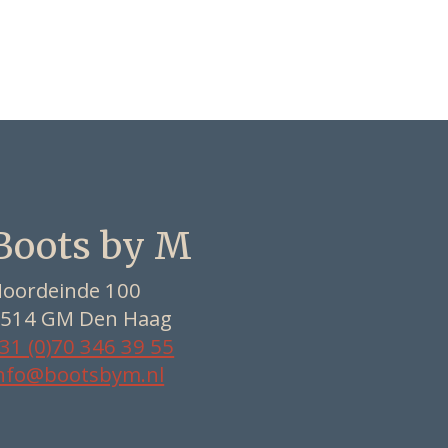
Boots by M
oordeinde 100
514 GM Den Haag
31 (0)70 346 39 55
nfo@bootsbym.nl