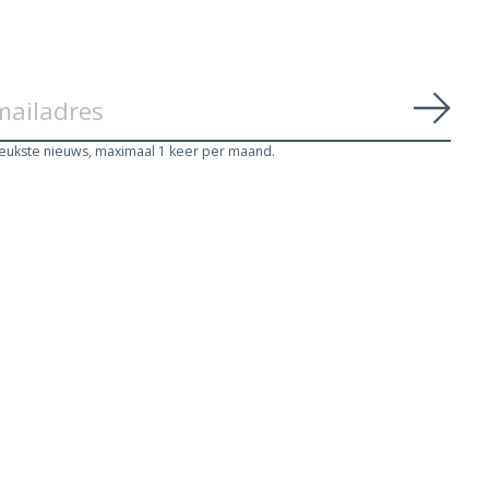
Abon
leukste nieuws, maximaal 1 keer per maand.