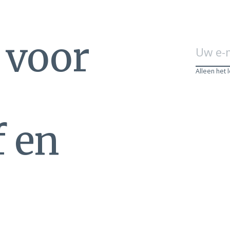
n voor
Alleen het 
f en