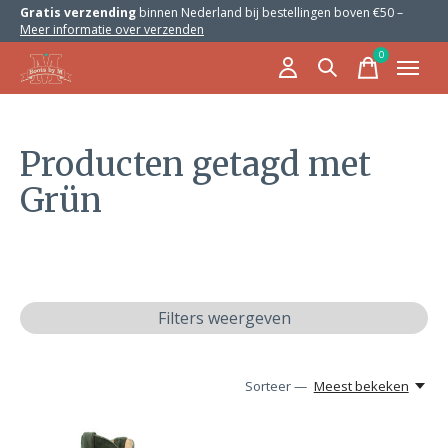
Gratis verzending
binnen Nederland bij bestellingen boven €50 –
Meer informatie over verzenden
0
items
Producten getagd met
Grün
Filters weergeven
Sorteer —
Meest bekeken