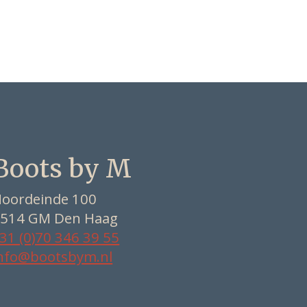
Boots by M
oordeinde 100
514 GM Den Haag
31 (0)70 346 39 55
nfo@bootsbym.nl