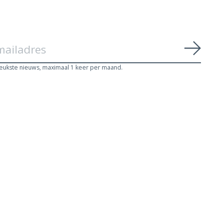
Abon
leukste nieuws, maximaal 1 keer per maand.