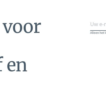
n voor
Alleen het 
f en