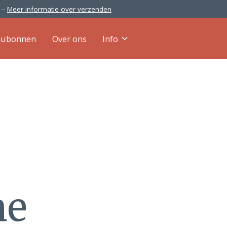
0 –
Meer informatie over verzenden
aubonnen
Over ons
Info
he