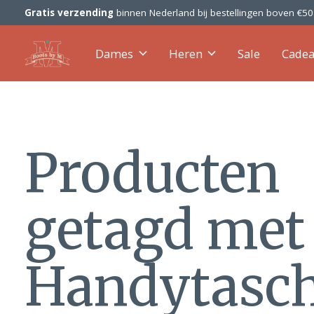
Gratis verzending
binnen Nederland bij bestellingen boven €5
Dames
Heren
Sale
Cade
Producten
getagd met
Handytasc