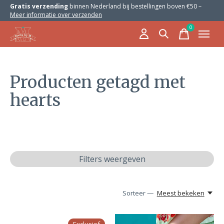
Gratis verzending
binnen Nederland bij bestellingen boven €50 –
Meer informatie over verzenden
0
items
Producten getagd met
hearts
Filters weergeven
Sorteer —
Meest bekeken