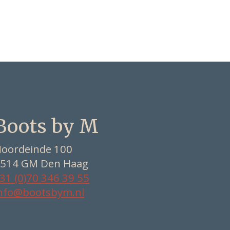
Boots by M
oordeinde 100
514 GM Den Haag
31 (0)70 346 39 55
nfo@bootsbym.nl