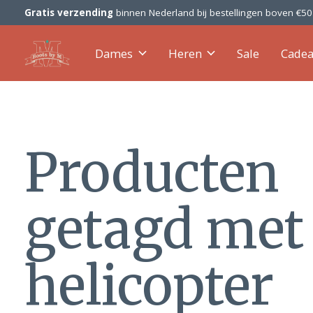
Gratis verzending
binnen Nederland bij bestellingen boven €5
Dames
Heren
Sale
Cade
Producten
getagd met
helicopter