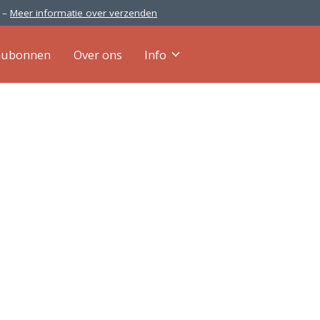
0 –
Meer informatie over verzenden
aubonnen
Over ons
Info