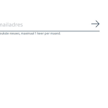
Abon
leukste nieuws, maximaal 1 keer per maand.