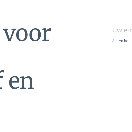
n voor
Alleen het 
f en