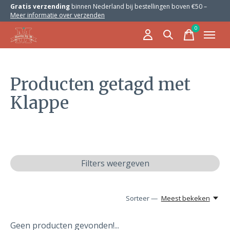
Gratis verzending
binnen Nederland bij bestellingen boven €50 –
Meer informatie over verzenden
0
items
Producten getagd met
Klappe
Filters weergeven
Sorteer —
Meest bekeken
Geen producten gevonden!...