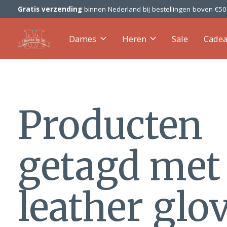
Gratis verzending
binnen Nederland bij bestellingen boven €5
Dames
Heren
Sale
Cade
Producten
getagd met
leather glo