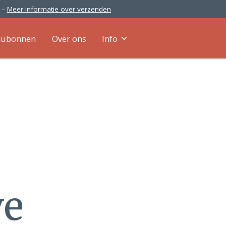
0 –
Meer informatie over verzenden
aubonnen
Over ons
Info
ve