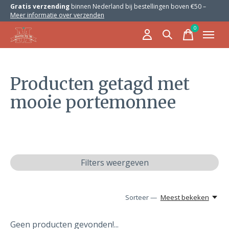
Gratis verzending
binnen Nederland bij bestellingen boven €50 –
Meer informatie over verzenden
0
items
Producten getagd met
mooie portemonnee
Filters weergeven
Sorteer —
Meest bekeken
Geen producten gevonden!...