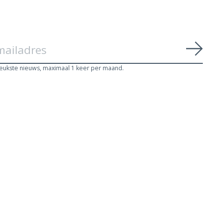
Abon
leukste nieuws, maximaal 1 keer per maand.