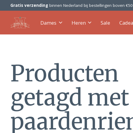
Gratis verzending
binnen Nederland bij bestellingen boven €5
Dames
Heren
Sale
Cade
Producten
getagd met
paardenri