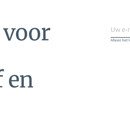
n voor
Alleen het 
f en