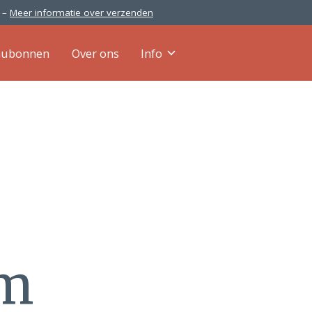
0 –
Meer informatie over verzenden
aubonnen
Over ons
Info
em