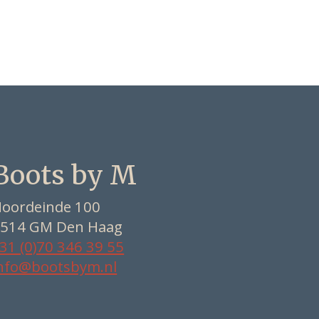
Boots by M
oordeinde 100
514 GM Den Haag
31 (0)70 346 39 55
nfo@bootsbym.nl