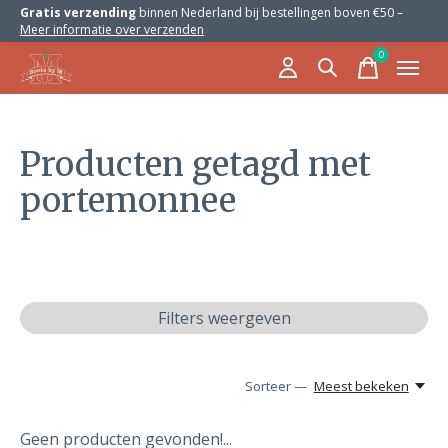
Gratis verzending
binnen Nederland bij bestellingen boven €50 –
Meer informatie over verzenden
0
items
Producten getagd met
portemonnee
Filters weergeven
Sorteer —
Meest bekeken
Geen producten gevonden!...