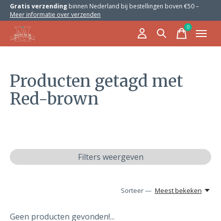
Gratis verzending
binnen Nederland bij bestellingen boven €50 –
Meer informatie over verzenden
0
items
Producten getagd met
Red-brown
Filters weergeven
Sorteer —
Meest bekeken
Geen producten gevonden!...