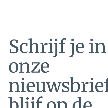
Schrijf je i
onze
nieuwsbrie
blijf op de