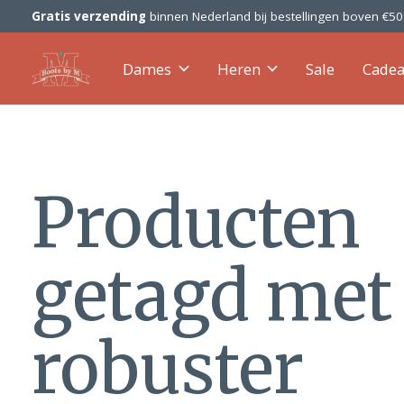
Gratis verzending
binnen Nederland bij bestellingen boven €5
Dames
Heren
Sale
Cade
Producten
getagd met
robuster