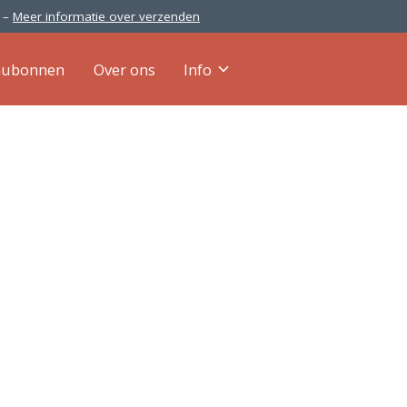
0 –
Meer informatie over verzenden
aubonnen
Over ons
Info