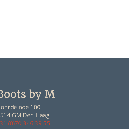
Boots by M
oordeinde 100
514 GM Den Haag
31 (0)70 346 39 55