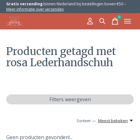
Gratis verzending
binnen Nederland bij bestellingen boven €50 –
Meer informatie over verzenden
0
items
Producten getagd met
rosa Lederhandschuh
Filters weergeven
Sorteer —
Meest bekeken
Geen producten gevonden!...