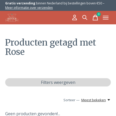
Gratis verzending
binnen Nederland bij bestellingen boven €50 –
Meer informatie over verzenden
0
items
Producten getagd met
Rose
Filters weergeven
Sorteer —
Meest bekeken
Geen producten gevonden!...