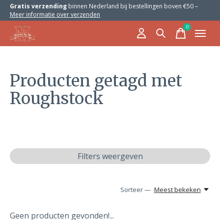
Gratis verzending
binnen Nederland bij bestellingen boven €50 –
Meer informatie over verzenden
0
items
Producten getagd met
Roughstock
Filters weergeven
Sorteer —
Meest bekeken
Geen producten gevonden!...