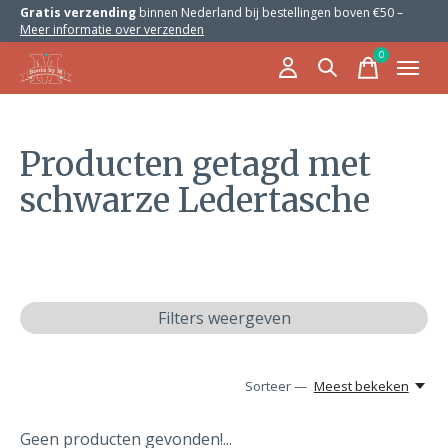
Gratis verzending
binnen Nederland bij bestellingen boven €50 –
Meer informatie over verzenden
0
items
Producten getagd met
schwarze Ledertasche
Filters weergeven
Sorteer —
Meest bekeken
Geen producten gevonden!...