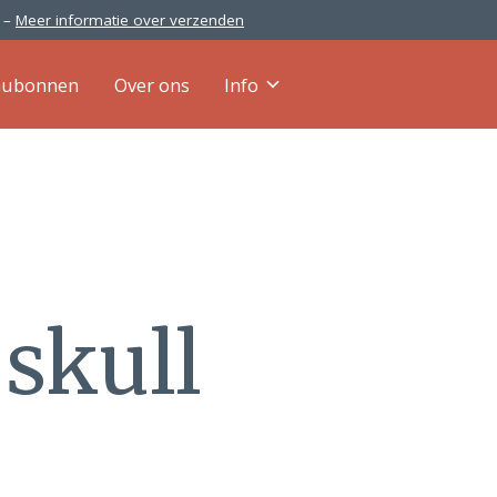
0 –
Meer informatie over verzenden
aubonnen
Over ons
Info
skull