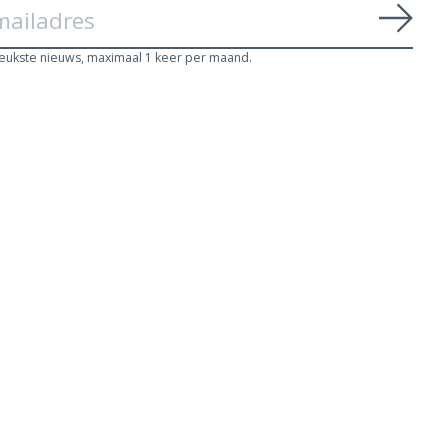
Abon
leukste nieuws, maximaal 1 keer per maand.