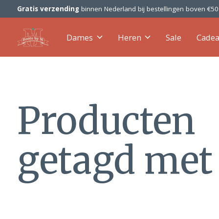
Gratis verzending
binnen Nederland bij bestellingen boven €5
Dames
Heren
Sale
Cade
Producten
getagd met 