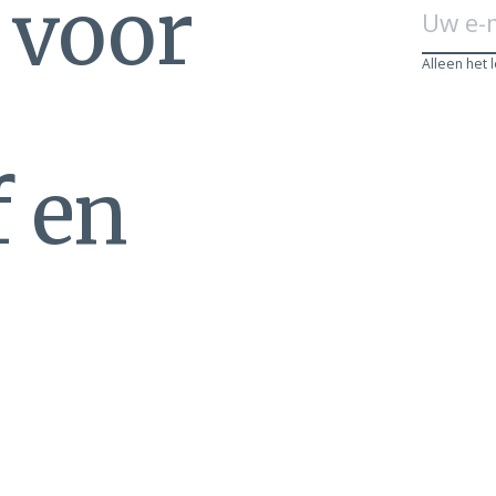
n voor
Alleen het 
f en