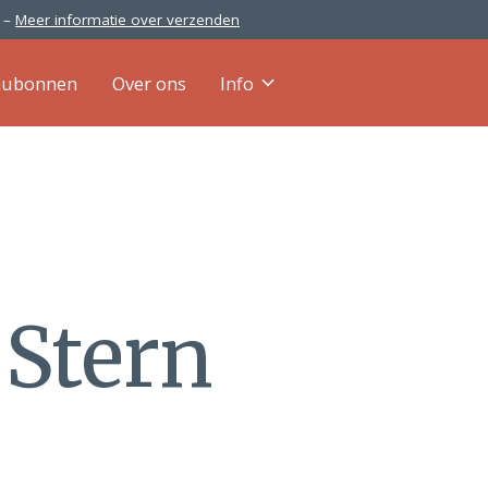
0 –
Meer informatie over verzenden
aubonnen
Over ons
Info
 Stern