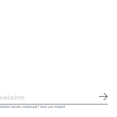
Abon
leukste nieuws, maximaal 1 keer per maand.