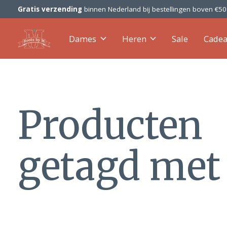
Gratis verzending
binnen Nederland bij bestellingen boven €5
Dames
Heren
Sale
Cade
Producten
getagd met