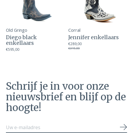
Old Gringo
Corral
Diego black
Jennifer enkellaars
enkellaars
€289,00
€319,00
€595,00
Schrijf je in voor onze
nieuwsbrief en blijf op de
hoogte!
Abo