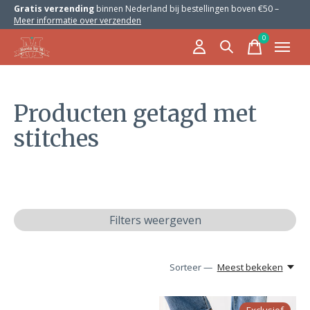
Gratis verzending
binnen Nederland bij bestellingen boven €50 –
Meer informatie over verzenden
0
items
Producten getagd met
stitches
Filters weergeven
Sorteer —
Meest bekeken