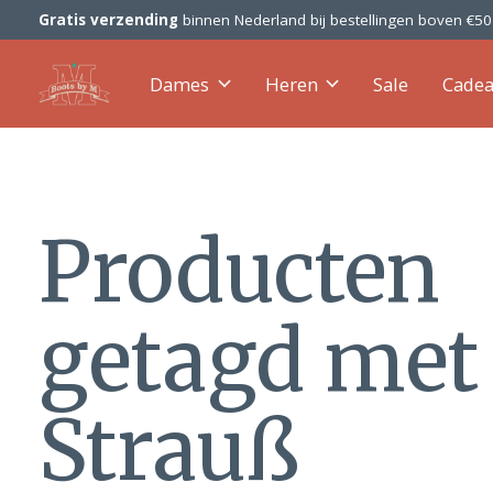
Gratis verzending
binnen Nederland bij bestellingen boven €5
Dames
Heren
Sale
Cade
Producten
getagd met
Strauß