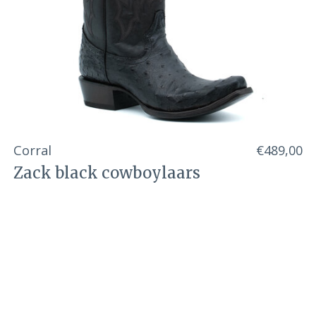
Corral
€489,00
Zack black cowboylaars