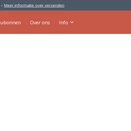
0 –
Meer informatie over verzenden
aubonnen
Over ons
Info