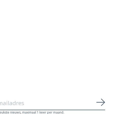
Abon
leukste nieuws, maximaal 1 keer per maand.