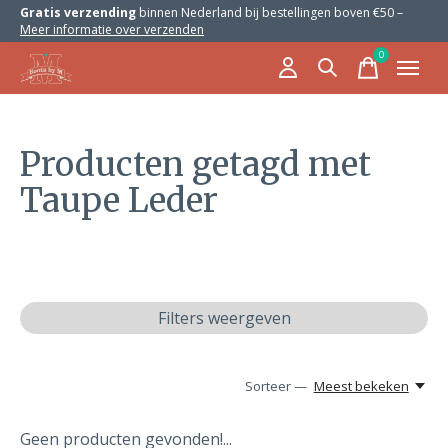
Gratis verzending
binnen Nederland bij bestellingen boven €50 –
Meer informatie over verzenden
0
items
Producten getagd met
Taupe Leder
Filters weergeven
Sorteer —
Meest bekeken
Geen producten gevonden!...