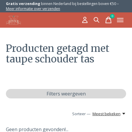
Gratis verzending
binnen Nederland bij bestellingen boven €50 –
Meer informatie over verzenden
0
items
Producten getagd met
taupe schouder tas
Filters weergeven
Sorteer —
Meest bekeken
Geen producten gevonden!...