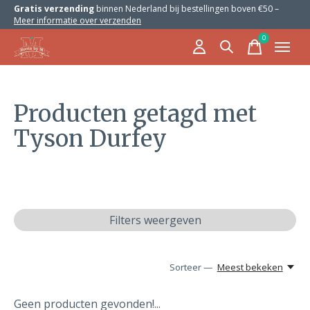
Gratis verzending
binnen Nederland bij bestellingen boven €50 –
Meer informatie over verzenden
0
items
Producten getagd met
Tyson Durfey
Filters weergeven
Sorteer —
Meest bekeken
Geen producten gevonden!...