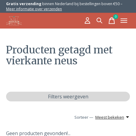
Gratis verzending
binnen Nederland bij bestellingen boven €50 –
Meer informatie over verzenden
0
items
Producten getagd met
vierkante neus
Filters weergeven
Sorteer —
Meest bekeken
Geen producten gevonden!...