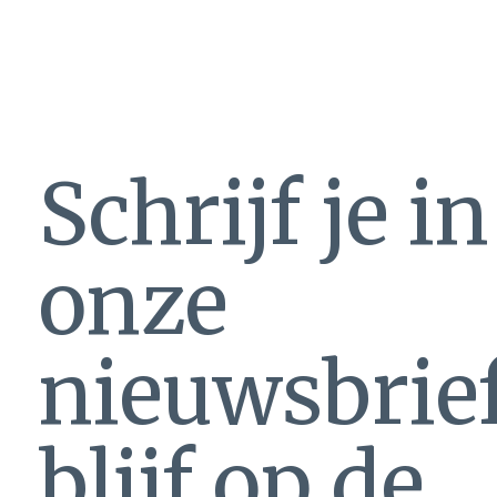
Schrijf je i
onze
nieuwsbrie
blijf op de