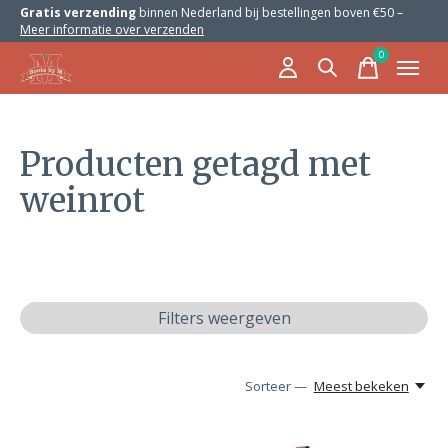
Gratis verzending
binnen Nederland bij bestellingen boven €50 –
Meer informatie over verzenden
0
items
Producten getagd met
weinrot
Filters weergeven
Sorteer —
Meest bekeken