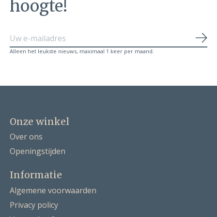
hoogte!
Abo
Alleen het leukste nieuws, maximaal 1 keer per maand.
Onze winkel
Over ons
Openingstijden
Informatie
Algemene voorwaarden
Privacy policy