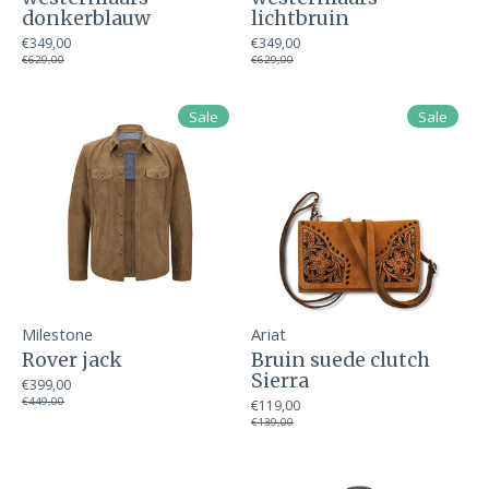
donkerblauw
lichtbruin
€349,00
€349,00
€629,00
€629,00
Sale
Sale
Milestone
Ariat
Rover jack
Bruin suede clutch
Sierra
€399,00
€449,00
€119,00
€139,00