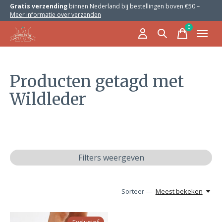
Gratis verzending
binnen Nederland bij bestellingen boven €50 –
Meer informatie over verzenden
0
items
Producten getagd met
Wildleder
Filters weergeven
Sorteer —
Meest bekeken