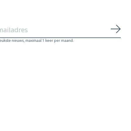
Abon
leukste nieuws, maximaal 1 keer per maand.