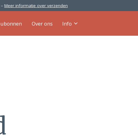
0 –
Meer informatie over verzenden
aubonnen
Over ons
Info
d