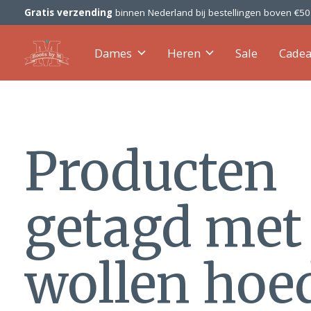
Gratis verzending
binnen Nederland bij bestellingen boven €5
Dames
Heren
Sale
Cade
Producten
getagd met
wollen hoe