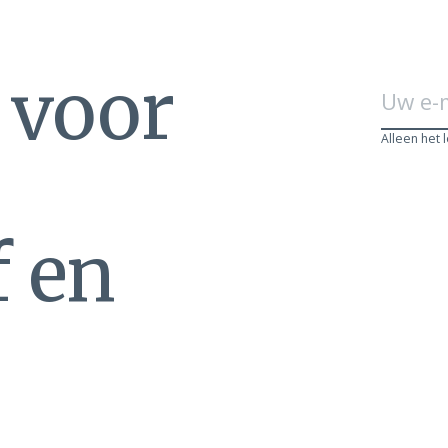
n voor
Alleen het 
f en