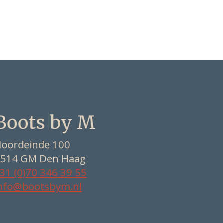
Boots by M
oordeinde 100
514 GM Den Haag
31 (0)70 346 39 55
nfo@bootsbym.nl